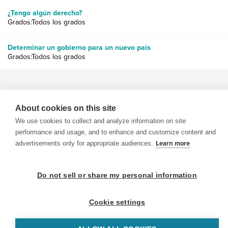
¿Tengo algún derecho?
Grados:Todos los grados
Determinar un gobierno para un nuevo país
Grados:Todos los grados
About cookies on this site
We use cookies to collect and analyze information on site
© 1999-2026 BrainPOP. Todos los derechos reservados.
performance and usage, and to enhance and customize content and
advertisements only for appropriate audiences.
Learn more
Do not sell or share my personal information
BrainPOP Maestros is proudly powered by
WordPress
. Built by
SlipFire Web Development
Cookie settings