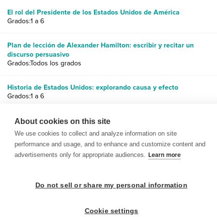
El rol del Presidente de los Estados Unidos de América
Grados:1 a 6
Plan de lección de Alexander Hamilton: escribir y recitar un
discurso persuasivo
Grados:Todos los grados
Historia de Estados Unidos: explorando causa y efecto
Grados:1 a 6
¿Quién soy?
About cookies on this site
Grados:Todos los grados
We use cookies to collect and analyze information on site
performance and usage, and to enhance and customize content and
advertisements only for appropriate audiences.
Learn more
Do not sell or share my personal information
© 1999-2026 BrainPOP. Todos los derechos reservados.
Cookie settings