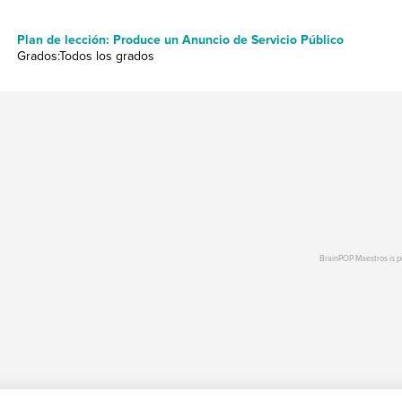
Plan de lección: Produce un Anuncio de Servicio Público
Grados:Todos los grados
BrainPOP Maestros is 