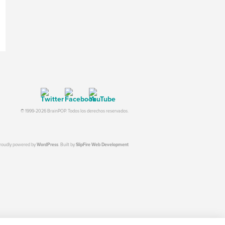
© 1999-2026 BrainPOP. Todos los derechos reservados.
proudly powered by
WordPress
. Built by
SlipFire Web Development