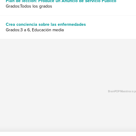
Plan de lección: Produce un Anuncio de Servicio Público
Grados:Todos los grados
Crea conciencia sobre las enfermedades
Grados:3 a 6, Educación media
BrainPOP Maestros is 