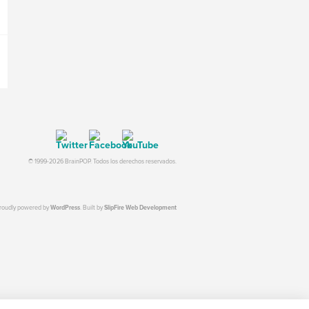
© 1999-2026 BrainPOP. Todos los derechos reservados.
proudly powered by
WordPress
. Built by
SlipFire Web Development