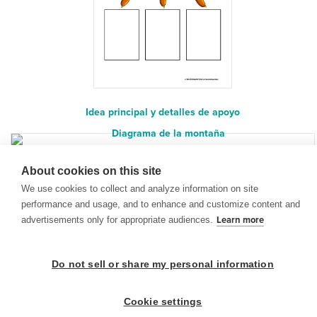
Idea principal y detalles de apoyo
Diagrama de la montaña
About cookies on this site
We use cookies to collect and analyze information on site
performance and usage, and to enhance and customize content and
advertisements only for appropriate audiences.
Learn more
Do not sell or share my personal information
© 1999-2026 BrainPOP. Todos los derechos reservados.
Cookie settings