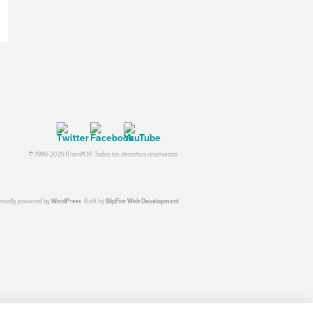
© 1999-2026 BrainPOP. Todos los derechos reservados.
proudly powered by
WordPress
. Built by
SlipFire Web Development