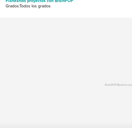
Planeando proyectos con BrainPOP
Grados:Todos los grados
BrainPOP Maestros is 