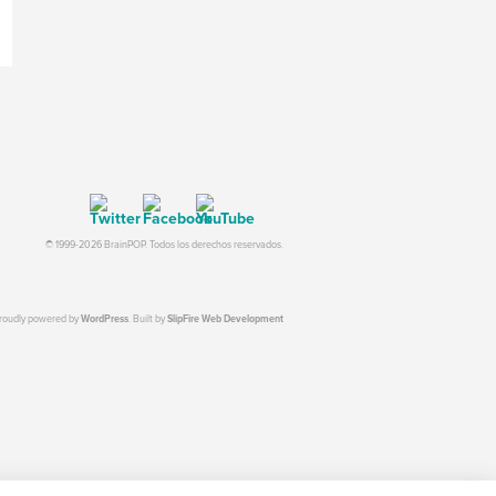
© 1999-2026 BrainPOP. Todos los derechos reservados.
proudly powered by
WordPress
. Built by
SlipFire Web Development