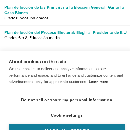
Plan de lección de las Primarias a la Elección General: Ganar la
Casa Blanca
Grados:Todos los grados
Plan de lección del Proceso Electoral: Elegir al Presidente de E.U.
Grados:6 a 8, Educación media
División de poderes
Grados:3 a 6, Educación media
About cookies on this site
We use cookies to collect and analyze information on site
performance and usage, and to enhance and customize content and
advertisements only for appropriate audiences.
Learn more
© 1999-2026 BrainPOP. Todos los derechos reservados.
Do not sell or share my personal information
Cookie settings
BrainPOP Maestros is proudly powered by
WordPress
. Built by
SlipFire Web Development