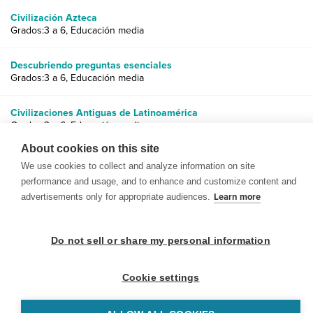
Civilización Azteca
Grados:3 a 6, Educación media
Descubriendo preguntas esenciales
Grados:3 a 6, Educación media
Civilizaciones Antiguas de Latinoamérica
Grados:3 a 6, Educación media
About cookies on this site
We use cookies to collect and analyze information on site
performance and usage, and to enhance and customize content and
advertisements only for appropriate audiences.
Learn more
© 1999-2026 BrainPOP. Todos los derechos reservados.
Do not sell or share my personal information
Cookie settings
BrainPOP Maestros is proudly powered by
WordPress
. Built by
SlipFire Web Development