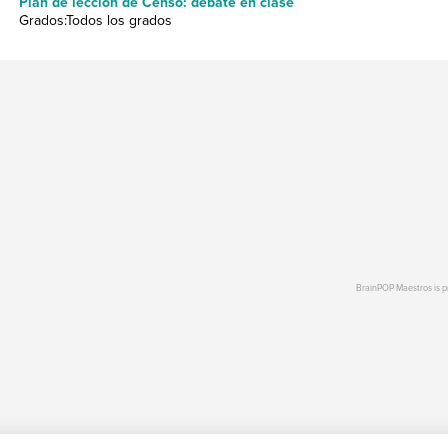
Plan de lección de Censo: debate en clase
Grados:Todos los grados
BrainPOP Maestros is 