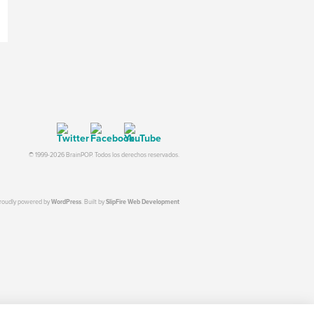
© 1999-2026 BrainPOP. Todos los derechos reservados.
proudly powered by
WordPress
. Built by
SlipFire Web Development