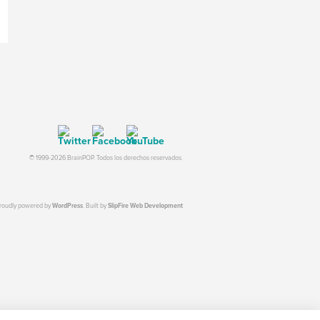
© 1999-2026 BrainPOP. Todos los derechos reservados.
proudly powered by
WordPress
. Built by
SlipFire Web Development