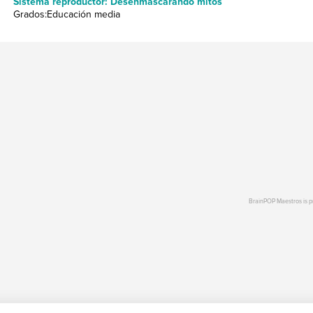
Sistema reproductor: Desenmascarando mitos
Grados:Educación media
BrainPOP Maestros is 